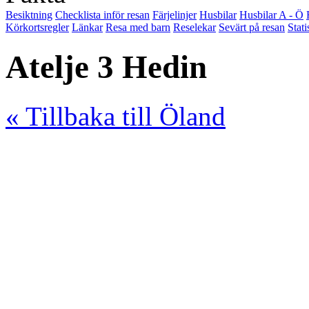
Besiktning
Checklista inför resan
Färjelinjer
Husbilar
Husbilar A - Ö
Körkortsregler
Länkar
Resa med barn
Reselekar
Sevärt på resan
Stati
Atelje 3 Hedin
« Tillbaka till Öland