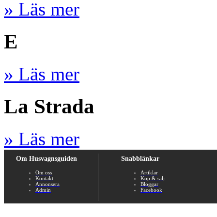
» Läs mer
E
» Läs mer
La Strada
» Läs mer
Om Husvagnsguiden
Snabblänkar
Om oss
Artiklar
Kontakt
Köp & sälj
Annonsera
Bloggar
Admin
Facebook