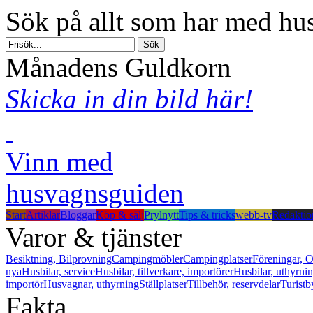
Sök på allt som har med hus
Månadens Guldkorn
Skicka in din bild här!
Vinn med
husvagnsguiden
Start
Artiklar
Bloggar
Köp & sälj
Prylnytt
Tips & tricks
webb-tv
Redaktio
Varor & tjänster
Besiktning, Bilprovning
Campingmöbler
Campingplatser
Föreningar, O
nya
Husbilar, service
Husbilar, tillverkare, importörer
Husbilar, uthyrni
importör
Husvagnar, uthyrning
Ställplatser
Tillbehör, reservdelar
Turistb
Fakta