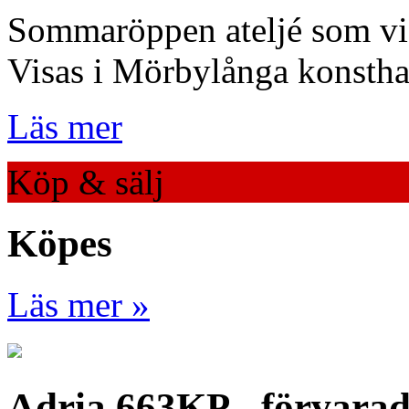
Sommaröppen ateljé som visa
Visas i Mörbylånga konstha
Läs mer
Köp & sälj
Köpes
Läs mer »
Adria 663KP - förvara