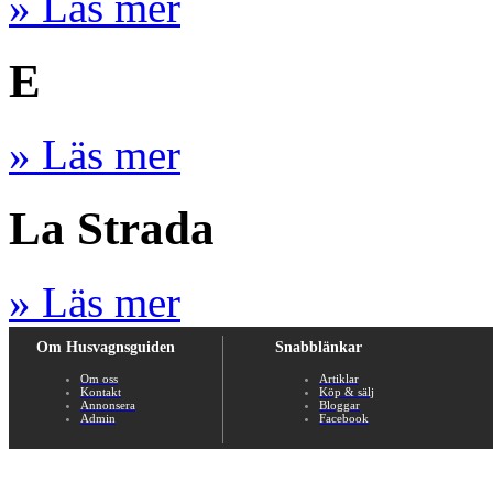
» Läs mer
E
» Läs mer
La Strada
» Läs mer
Om Husvagnsguiden
Snabblänkar
Om oss
Artiklar
Kontakt
Köp & sälj
Annonsera
Bloggar
Admin
Facebook