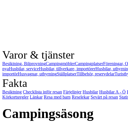
Varor & tjänster
Besiktning, Bilprovning
Campingmöbler
Campingplatser
Föreningar, O
nya
Husbilar, service
Husbilar, tillverkare, importörer
Husbilar, uthyrni
importör
Husvagnar, uthyrning
Ställplatser
Tillbehör, reservdelar
Turistb
Fakta
Besiktning
Checklista inför resan
Färjelinjer
Husbilar
Husbilar A - Ö
Körkortsregler
Länkar
Resa med barn
Reselekar
Sevärt på resan
Stati
Campingsäsong