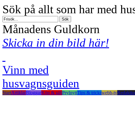
Sök på allt som har med hus
Månadens Guldkorn
Skicka in din bild här!
Vinn med
husvagnsguiden
Start
Artiklar
Bloggar
Köp & sälj
Prylnytt
Tips & tricks
webb-tv
Redaktio