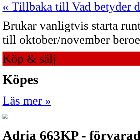
« Tillbaka till Vad betyder 
Brukar vanligtvis starta run
till oktober/november bero
Köp & sälj
Köpes
Läs mer »
Adria 663KP - förvara