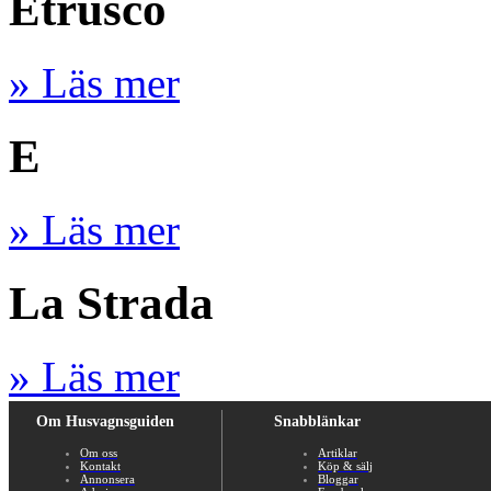
Etrusco
» Läs mer
E
» Läs mer
La Strada
» Läs mer
Om Husvagnsguiden
Snabblänkar
Om oss
Artiklar
Kontakt
Köp & sälj
Annonsera
Bloggar