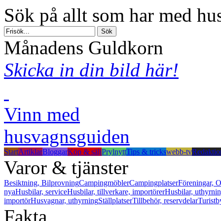
Sök på allt som har med hus
Månadens Guldkorn
Skicka in din bild här!
Vinn med
husvagnsguiden
Start
Artiklar
Bloggar
Köp & sälj
Prylnytt
Tips & tricks
webb-tv
Redaktio
Varor & tjänster
Besiktning, Bilprovning
Campingmöbler
Campingplatser
Föreningar, O
nya
Husbilar, service
Husbilar, tillverkare, importörer
Husbilar, uthyrni
importör
Husvagnar, uthyrning
Ställplatser
Tillbehör, reservdelar
Turistb
Fakta