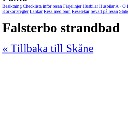
Besiktning
Checklista inför resan
Färjelinjer
Husbilar
Husbilar A - Ö
Körkortsregler
Länkar
Resa med barn
Reselekar
Sevärt på resan
Stati
Falsterbo strandbad
« Tillbaka till Skåne