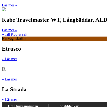
Läs mer »
Kabe Travelmaster WT, Långbäddar, ALD
Läs mer »
» Till Köp & sälj
Husvagnskollen
Etrusco
» Läs mer
E
» Läs mer
La Strada
» Läs mer
Om Husvagnsguiden
Snabblänkar