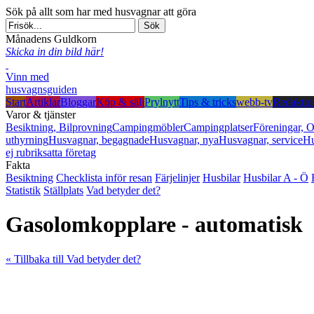
Sök på allt som har med husvagnar att göra
Månadens Guldkorn
Skicka in din bild här!
Vinn med
husvagnsguiden
Start
Artiklar
Bloggar
Köp & sälj
Prylnytt
Tips & tricks
webb-tv
Redaktio
Varor & tjänster
Besiktning, Bilprovning
Campingmöbler
Campingplatser
Föreningar, O
uthyrning
Husvagnar, begagnade
Husvagnar, nya
Husvagnar, service
Hu
ej rubriksatta företag
Fakta
Besiktning
Checklista inför resan
Färjelinjer
Husbilar
Husbilar A - Ö
Statistik
Ställplats
Vad betyder det?
Gasolomkopplare - automatisk
« Tillbaka till Vad betyder det?