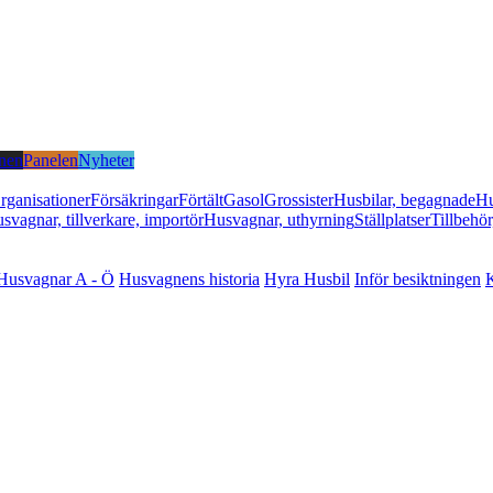
nen
Panelen
Nyheter
rganisationer
Försäkringar
Förtält
Gasol
Grossister
Husbilar, begagnade
Hu
svagnar, tillverkare, importör
Husvagnar, uthyrning
Ställplatser
Tillbehör
Husvagnar A - Ö
Husvagnens historia
Hyra Husbil
Inför besiktningen
K