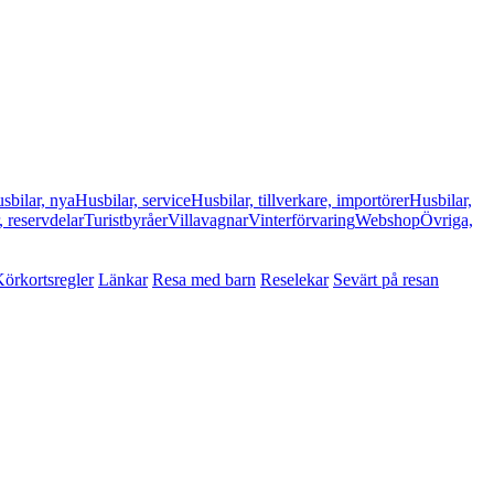
sbilar, nya
Husbilar, service
Husbilar, tillverkare, importörer
Husbilar,
, reservdelar
Turistbyråer
Villavagnar
Vinterförvaring
Webshop
Övriga,
örkortsregler
Länkar
Resa med barn
Reselekar
Sevärt på resan