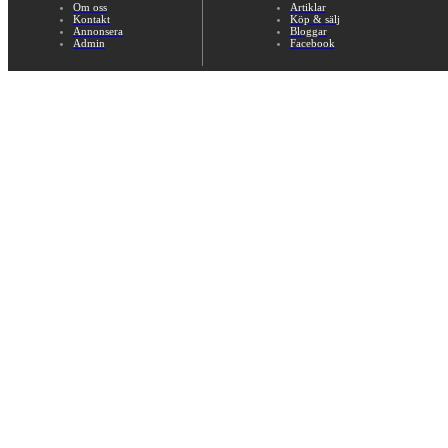
Om oss
Artiklar
Kontakt
Köp & sälj
Annonsera
Bloggar
Admin
Facebook