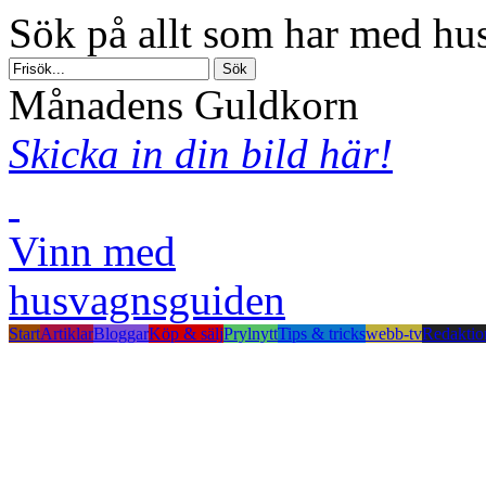
Sök på allt som har med hus
Månadens Guldkorn
Skicka in din bild här!
Vinn med
husvagnsguiden
Start
Artiklar
Bloggar
Köp & sälj
Prylnytt
Tips & tricks
webb-tv
Redaktio