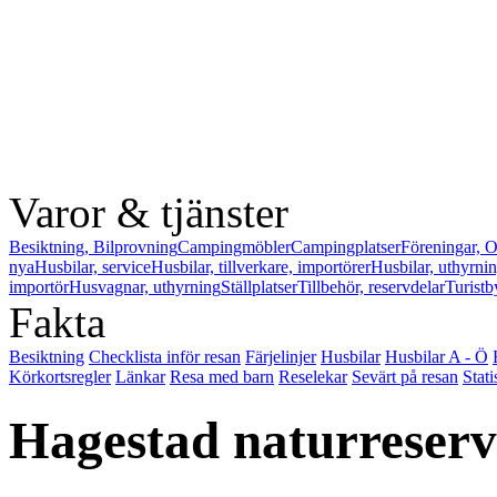
Varor & tjänster
Besiktning, Bilprovning
Campingmöbler
Campingplatser
Föreningar, O
nya
Husbilar, service
Husbilar, tillverkare, importörer
Husbilar, uthyrni
importör
Husvagnar, uthyrning
Ställplatser
Tillbehör, reservdelar
Turistb
Fakta
Besiktning
Checklista inför resan
Färjelinjer
Husbilar
Husbilar A - Ö
Körkortsregler
Länkar
Resa med barn
Reselekar
Sevärt på resan
Stati
Hagestad naturreserv