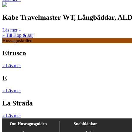
Kabe Travelmaster WT, Långbäddar, ALD
Läs mer »
» Till Köp & sälj
Husvagnskollen
Etrusco
» Läs mer
E
» Läs mer
La Strada
» Läs mer
Om Husvagnsguiden
Snabblänkar