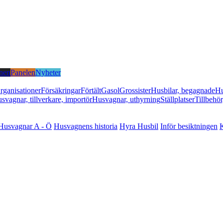
nen
Panelen
Nyheter
rganisationer
Försäkringar
Förtält
Gasol
Grossister
Husbilar, begagnade
Hu
svagnar, tillverkare, importör
Husvagnar, uthyrning
Ställplatser
Tillbehör
Husvagnar A - Ö
Husvagnens historia
Hyra Husbil
Inför besiktningen
K