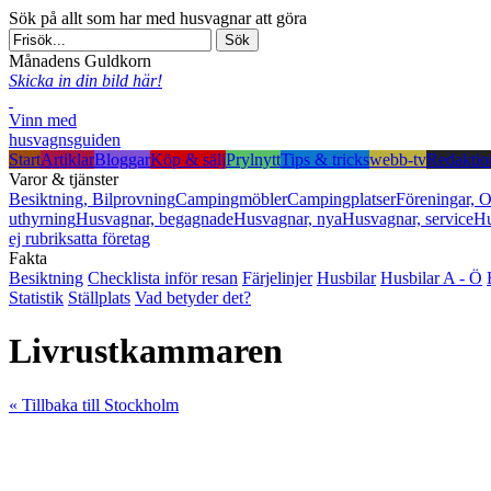
Sök på allt som har med husvagnar att göra
Månadens Guldkorn
Skicka in din bild här!
Vinn med
husvagnsguiden
Start
Artiklar
Bloggar
Köp & sälj
Prylnytt
Tips & tricks
webb-tv
Redaktio
Varor & tjänster
Besiktning, Bilprovning
Campingmöbler
Campingplatser
Föreningar, O
uthyrning
Husvagnar, begagnade
Husvagnar, nya
Husvagnar, service
Hu
ej rubriksatta företag
Fakta
Besiktning
Checklista inför resan
Färjelinjer
Husbilar
Husbilar A - Ö
Statistik
Ställplats
Vad betyder det?
Livrustkammaren
« Tillbaka till Stockholm