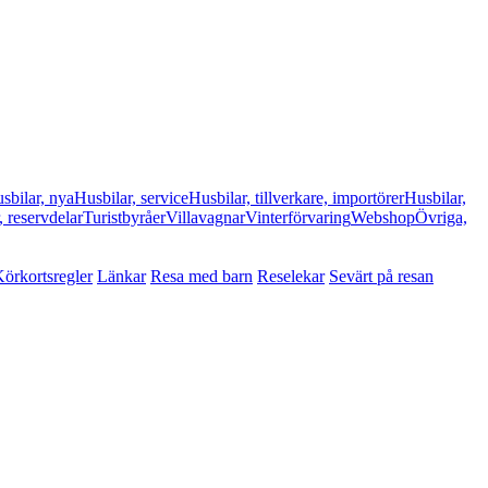
sbilar, nya
Husbilar, service
Husbilar, tillverkare, importörer
Husbilar,
, reservdelar
Turistbyråer
Villavagnar
Vinterförvaring
Webshop
Övriga,
örkortsregler
Länkar
Resa med barn
Reselekar
Sevärt på resan