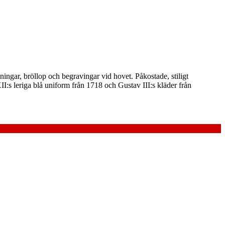
öningar, bröllop och begravingar vid hovet. Påkostade, stiligt
I:s leriga blå uniform från 1718 och Gustav III:s kläder från