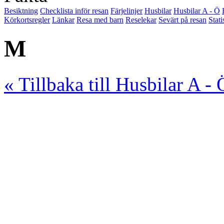
Besiktning
Checklista inför resan
Färjelinjer
Husbilar
Husbilar A - Ö
Körkortsregler
Länkar
Resa med barn
Reselekar
Sevärt på resan
Stati
M
« Tillbaka till Husbilar A - 