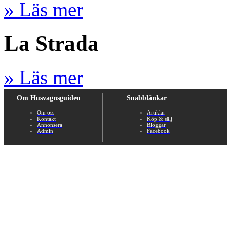
» Läs mer
La Strada
» Läs mer
Om Husvagnsguiden
Snabblänkar
Om oss
Artiklar
Kontakt
Köp & sälj
Annonsera
Bloggar
Admin
Facebook