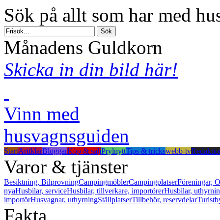
Sök på allt som har med hus
Månadens Guldkorn
Skicka in din bild här!
Vinn med
husvagnsguiden
Start
Artiklar
Bloggar
Köp & sälj
Prylnytt
Tips & tricks
webb-tv
Redaktio
Varor & tjänster
Besiktning, Bilprovning
Campingmöbler
Campingplatser
Föreningar, O
nya
Husbilar, service
Husbilar, tillverkare, importörer
Husbilar, uthyrni
importör
Husvagnar, uthyrning
Ställplatser
Tillbehör, reservdelar
Turistb
Fakta