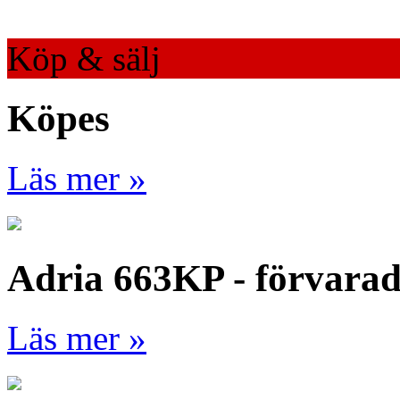
Köp & sälj
Köpes
Läs mer »
Adria 663KP - förvara
Läs mer »