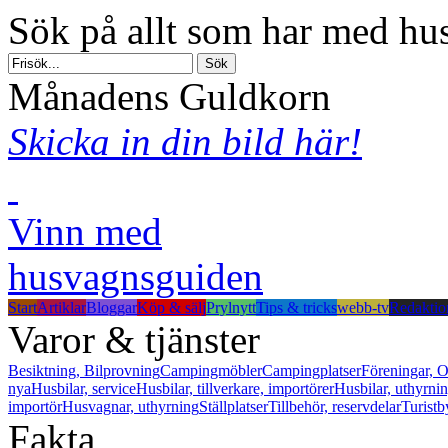
Sök på allt som har med hus
Månadens Guldkorn
Skicka in din bild här!
Vinn med
husvagnsguiden
Start
Artiklar
Bloggar
Köp & sälj
Prylnytt
Tips & tricks
webb-tv
Redaktio
Varor & tjänster
Besiktning, Bilprovning
Campingmöbler
Campingplatser
Föreningar, O
nya
Husbilar, service
Husbilar, tillverkare, importörer
Husbilar, uthyrni
importör
Husvagnar, uthyrning
Ställplatser
Tillbehör, reservdelar
Turistb
Fakta