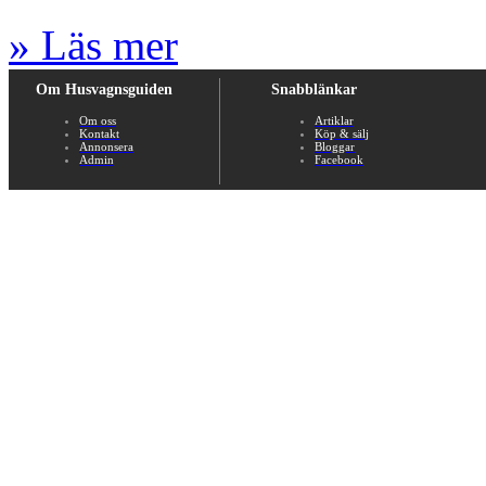
» Läs mer
Om Husvagnsguiden
Snabblänkar
Om oss
Artiklar
Kontakt
Köp & sälj
Annonsera
Bloggar
Admin
Facebook