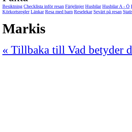
Besiktning
Checklista inför resan
Färjelinjer
Husbilar
Husbilar A - Ö
Körkortsregler
Länkar
Resa med barn
Reselekar
Sevärt på resan
Stati
Markis
« Tillbaka till Vad betyder 