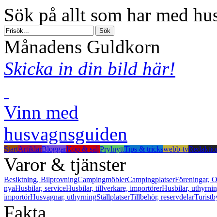
Sök på allt som har med hus
Månadens Guldkorn
Skicka in din bild här!
Vinn med
husvagnsguiden
Start
Artiklar
Bloggar
Köp & sälj
Prylnytt
Tips & tricks
webb-tv
Redaktio
Varor & tjänster
Besiktning, Bilprovning
Campingmöbler
Campingplatser
Föreningar, O
nya
Husbilar, service
Husbilar, tillverkare, importörer
Husbilar, uthyrni
importör
Husvagnar, uthyrning
Ställplatser
Tillbehör, reservdelar
Turistb
Fakta