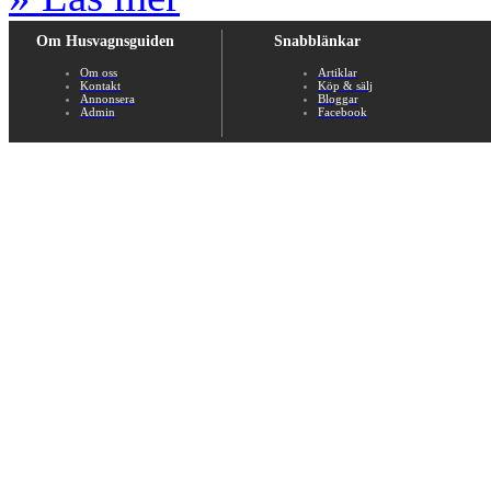
Om Husvagnsguiden
Snabblänkar
Om oss
Artiklar
Kontakt
Köp & sälj
Annonsera
Bloggar
Admin
Facebook