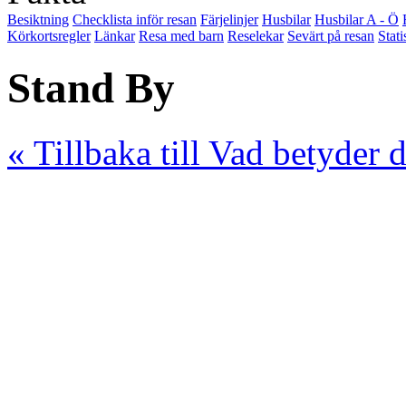
Besiktning
Checklista inför resan
Färjelinjer
Husbilar
Husbilar A - Ö
Körkortsregler
Länkar
Resa med barn
Reselekar
Sevärt på resan
Stati
Stand By
« Tillbaka till Vad betyder 