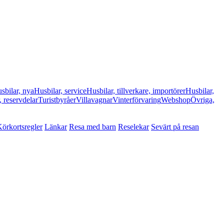
sbilar, nya
Husbilar, service
Husbilar, tillverkare, importörer
Husbilar,
, reservdelar
Turistbyråer
Villavagnar
Vinterförvaring
Webshop
Övriga,
örkortsregler
Länkar
Resa med barn
Reselekar
Sevärt på resan