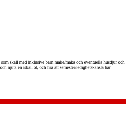
lt som skall med inklusive barn make/maka och eventuella husdjur och
n och njuta en iskall öl, och fira att semester/ledighetskänsla har