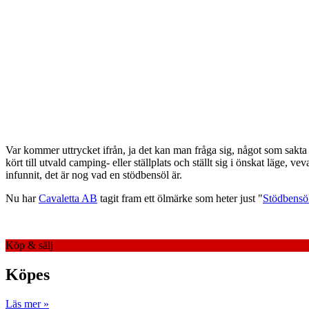
Var kommer uttrycket ifrån, ja det kan man fråga sig, något som sak
kört till utvald camping- eller ställplats och ställt sig i önskat läge, ve
infunnit, det är nog vad en stödbensöl är.
Nu har
Cavaletta AB
tagit fram ett ölmärke som heter just "
Stödbensö
Köp & sälj
Köpes
Läs mer »