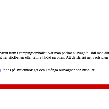
ta vuxit fram i campingsamhället När man packat husvagn/husbil med al
vat ner stödbenen eller fått rätt höjd på bilen. Att då slå sig ner i solstole
l
" finns på systembolaget och i många husvagnar och husbilar