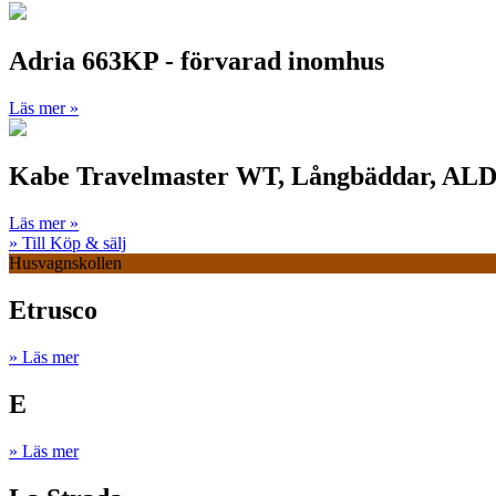
Adria 663KP - förvarad inomhus
Läs mer »
Kabe Travelmaster WT, Långbäddar, ALD
Läs mer »
» Till Köp & sälj
Husvagnskollen
Etrusco
» Läs mer
E
» Läs mer