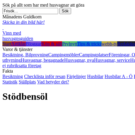
Sök på allt som har med husvagnar att göra
Månadens Guldkorn
Skicka in din bild här!
Vinn med
husvagnsguiden
Start
Artiklar
Bloggar
Köp & sälj
Prylnytt
Tips & tricks
webb-tv
Redaktio
Varor & tjänster
Besiktning, Bilprovning
Campingmöbler
Campingplatser
Föreningar, O
uthyrning
Husvagnar, begagnade
Husvagnar, nya
Husvagnar, service
Hu
ej rubriksatta företag
Fakta
Besiktning
Checklista inför resan
Färjelinjer
Husbilar
Husbilar A - Ö
Statistik
Ställplats
Vad betyder det?
Stödbensöl