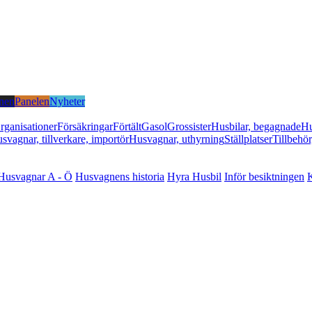
nen
Panelen
Nyheter
rganisationer
Försäkringar
Förtält
Gasol
Grossister
Husbilar, begagnade
Hu
svagnar, tillverkare, importör
Husvagnar, uthyrning
Ställplatser
Tillbehör
Husvagnar A - Ö
Husvagnens historia
Hyra Husbil
Inför besiktningen
K