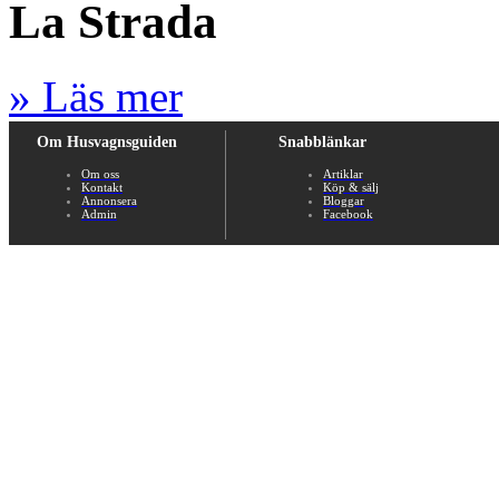
La Strada
» Läs mer
Om Husvagnsguiden
Snabblänkar
Om oss
Artiklar
Kontakt
Köp & sälj
Annonsera
Bloggar
Admin
Facebook