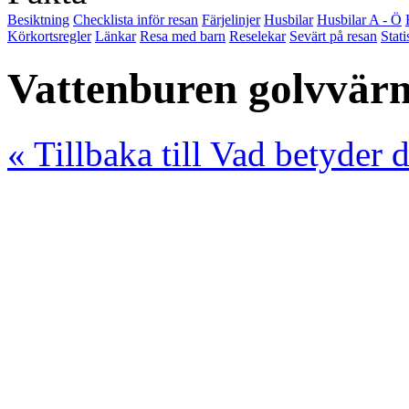
Besiktning
Checklista inför resan
Färjelinjer
Husbilar
Husbilar A - Ö
Körkortsregler
Länkar
Resa med barn
Reselekar
Sevärt på resan
Stati
Vattenburen golvvär
« Tillbaka till Vad betyder 