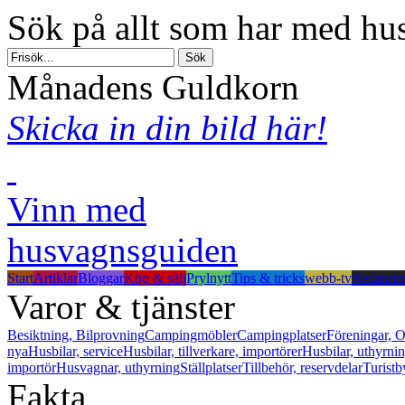
Sök på allt som har med hus
Månadens Guldkorn
Skicka in din bild här!
Vinn med
husvagnsguiden
Start
Artiklar
Bloggar
Köp & sälj
Prylnytt
Tips & tricks
webb-tv
Redaktio
Varor & tjänster
Besiktning, Bilprovning
Campingmöbler
Campingplatser
Föreningar, O
nya
Husbilar, service
Husbilar, tillverkare, importörer
Husbilar, uthyrni
importör
Husvagnar, uthyrning
Ställplatser
Tillbehör, reservdelar
Turistb
Fakta