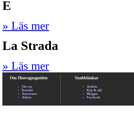
E
» Läs mer
La Strada
» Läs mer
Om Husvagnsguiden
Snabblänkar
Om oss
Artiklar
Kontakt
Köp & sälj
Annonsera
Bloggar
Admin
Facebook