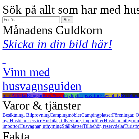
Sök på allt som har med hus
Månadens Guldkorn
Skicka in din bild här!
Vinn med
husvagnsguiden
Start
Artiklar
Bloggar
Köp & sälj
Prylnytt
Tips & tricks
webb-tv
Redaktio
Varor & tjänster
Besiktning, Bilprovning
Campingmöbler
Campingplatser
Föreningar, O
nya
Husbilar, service
Husbilar, tillverkare, importörer
Husbilar, uthyrni
importör
Husvagnar, uthyrning
Ställplatser
Tillbehör, reservdelar
Turistb
Fakta