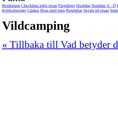
Besiktning
Checklista inför resan
Färjelinjer
Husbilar
Husbilar A - Ö
Körkortsregler
Länkar
Resa med barn
Reselekar
Sevärt på resan
Stati
Vildcamping
« Tillbaka till Vad betyder 