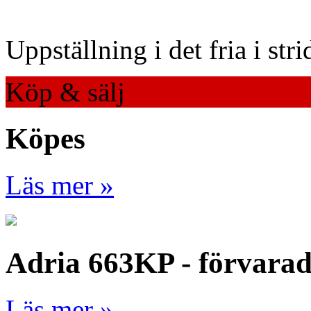
Uppställning i det fria i str
Köp & sälj
Köpes
Läs mer »
Adria 663KP - förvara
Läs mer »