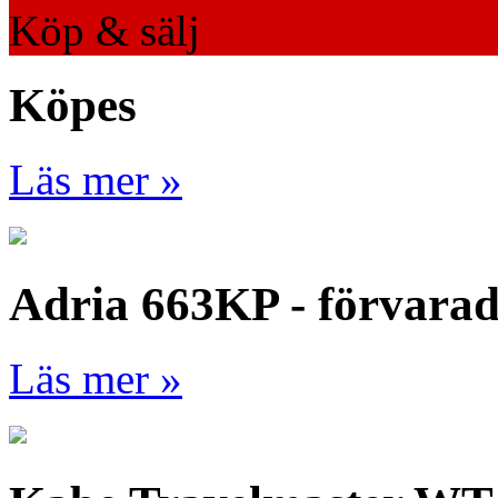
Köp & sälj
Köpes
Läs mer »
Adria 663KP - förvara
Läs mer »