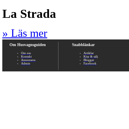
La Strada
» Läs mer
Om Husvagnsguiden
Snabblänkar
Om oss
Artiklar
Kontakt
Köp & sälj
Annonsera
Bloggar
Admin
Facebook