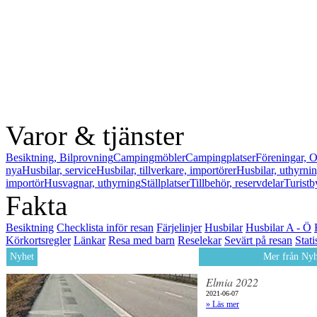
Varor & tjänster
Besiktning, Bilprovning
Campingmöbler
Campingplatser
Föreningar, O
nya
Husbilar, service
Husbilar, tillverkare, importörer
Husbilar, uthyrni
importör
Husvagnar, uthyrning
Ställplatser
Tillbehör, reservdelar
Turistb
Fakta
Besiktning
Checklista inför resan
Färjelinjer
Husbilar
Husbilar A - Ö
Körkortsregler
Länkar
Resa med barn
Reselekar
Sevärt på resan
Stati
Nyhet
Mer från Nyh
Elmia 2022
2021-06-07
» Läs mer