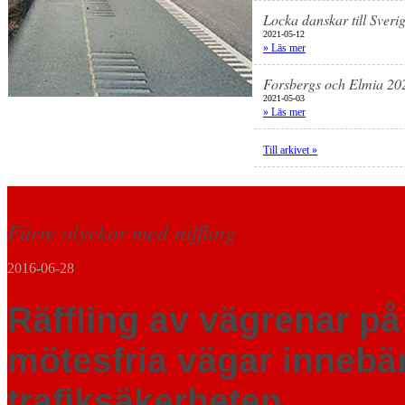
Locka danskar till Sveri
2021-05-12
» Läs mer
Forsbergs och Elmia 20
2021-05-03
» Läs mer
Till arkivet »
Färre olyckor med räffling
2016-06-28
Räffling av vägrenar p
mötesfria vägar innebär
trafiksäkerheten