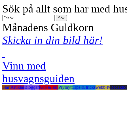
Sök på allt som har med hus
Månadens Guldkorn
Skicka in din bild här!
Vinn med
husvagnsguiden
Start
Artiklar
Bloggar
Köp & sälj
Prylnytt
Tips & tricks
webb-tv
Redaktio