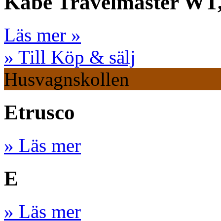
Kabe Travelmaster WT
Läs mer »
» Till Köp & sälj
Husvagnskollen
Etrusco
» Läs mer
E
» Läs mer