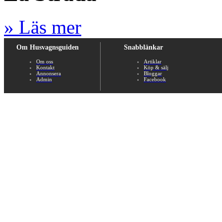
» Läs mer
Om Husvagnsguiden
Snabblänkar
Om oss
Artiklar
Kontakt
Köp & sälj
Annonsera
Bloggar
Admin
Facebook