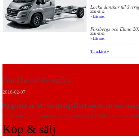
Locka danskar till Sveri
2021-05-12
» Läs mer
Forsbergs och Elmia 20
2021-05-03
» Läs mer
Till arkivet »
Fiat Ducato återkallas
2016-02-07
På grund av fel i tändningslåset måste en stor män
Felet kan göra att elektronik slås av och exempelvis ABS, ESP och krockkuddar sl
Köp & sälj