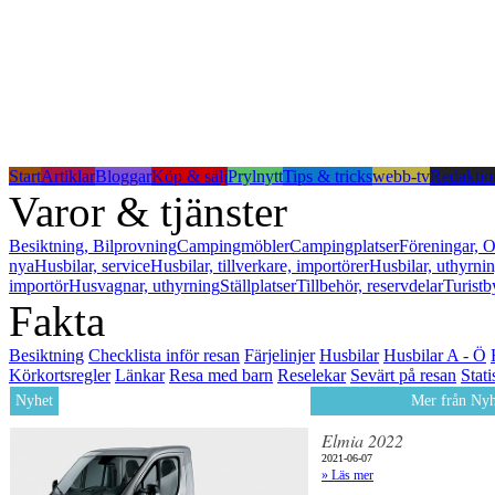
Start
Artiklar
Bloggar
Köp & sälj
Prylnytt
Tips & tricks
webb-tv
Redaktio
Varor & tjänster
Besiktning, Bilprovning
Campingmöbler
Campingplatser
Föreningar, O
nya
Husbilar, service
Husbilar, tillverkare, importörer
Husbilar, uthyrni
importör
Husvagnar, uthyrning
Ställplatser
Tillbehör, reservdelar
Turistb
Fakta
Besiktning
Checklista inför resan
Färjelinjer
Husbilar
Husbilar A - Ö
Körkortsregler
Länkar
Resa med barn
Reselekar
Sevärt på resan
Stati
Nyhet
Mer från Nyh
Elmia 2022
2021-06-07
» Läs mer