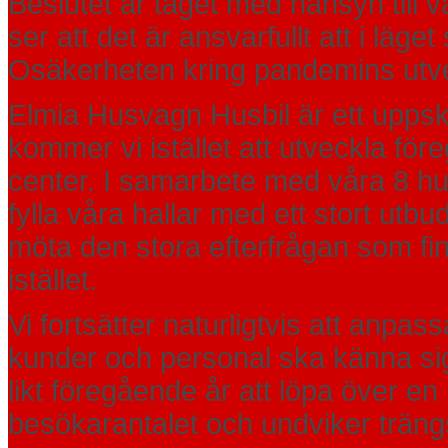
Beslutet är taget med hänsyn till 
ser att det är ansvarfullt att i lä
Osäkerheten kring pandemins utveck
Elmia Husvagn Husbil är ett uppsk
kommer vi istället att utveckla fö
center. I samarbete med våra 8 h
fylla våra hallar med ett stort utb
möta den stora efterfrågan som f
istället.
Vi fortsätter naturligtvis att anpass
kunder och personal ska känna s
likt föregående år att löpa över en l
besökarantalet och undviker träng