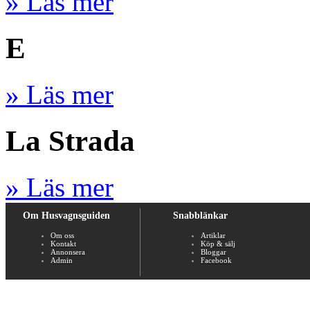
» Läs mer
E
» Läs mer
La Strada
» Läs mer
Om Husvagnsguiden
Snabblänkar
Om oss
Artiklar
Kontakt
Köp & sälj
Annonsera
Bloggar
Admin
Facebook