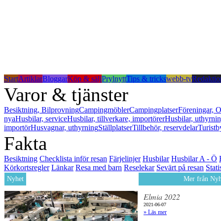
Start
Artiklar
Bloggar
Köp & sälj
Prylnytt
Tips & tricks
webb-tv
Redaktio
Varor & tjänster
Besiktning, Bilprovning
Campingmöbler
Campingplatser
Föreningar, O
nya
Husbilar, service
Husbilar, tillverkare, importörer
Husbilar, uthyrni
importör
Husvagnar, uthyrning
Ställplatser
Tillbehör, reservdelar
Turistb
Fakta
Besiktning
Checklista inför resan
Färjelinjer
Husbilar
Husbilar A - Ö
Körkortsregler
Länkar
Resa med barn
Reselekar
Sevärt på resan
Stati
Nyhet
Mer från Nyh
Elmia 2022
2021-06-07
» Läs mer