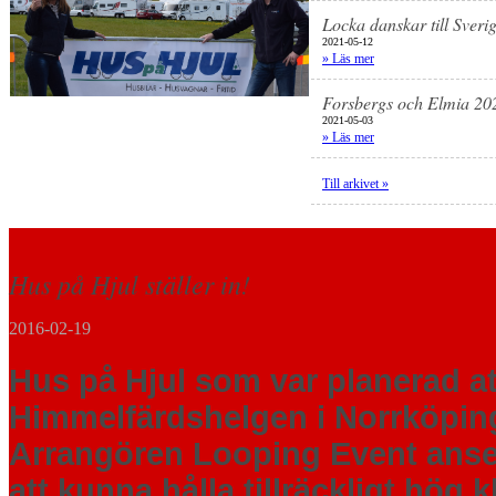
Locka danskar till Sveri
2021-05-12
» Läs mer
Forsbergs och Elmia 20
2021-05-03
» Läs mer
Till arkivet »
Hus på Hjul ställer in!
2016-02-19
Hus på Hjul som var planerad att
Himmelfärdshelgen i Norrköpin
Arrangören Looping Event anse
att kunna hålla tillräckligt hög k