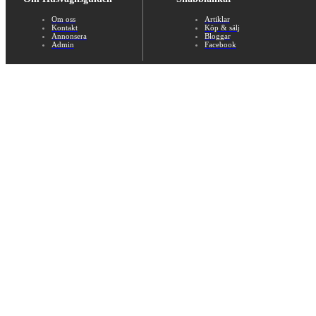
Om oss
Artiklar
Kontakt
Köp & sälj
Annonsera
Bloggar
Admin
Facebook