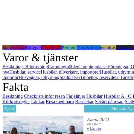
Start
Artiklar
Bloggar
Köp & sälj
Prylnytt
Tips & tricks
webb-tv
Redaktio
Varor & tjänster
Besiktning, Bilprovning
Campingmöbler
Campingplatser
Föreningar, O
nya
Husbilar, service
Husbilar, tillverkare, importörer
Husbilar, uthyrni
importör
Husvagnar, uthyrning
Ställplatser
Tillbehör, reservdelar
Turistb
Fakta
Besiktning
Checklista inför resan
Färjelinjer
Husbilar
Husbilar A - Ö
Körkortsregler
Länkar
Resa med barn
Reselekar
Sevärt på resan
Stati
Nyhet
Mer från Nyh
Elmia 2022
2021-06-07
» Läs mer