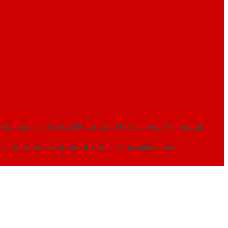
andrarhem och skall kosta 295:- per dygn. Ett pris som redan fått många att
och bussen in till Göteborg, till Liseberg tar det bara 18 minuter.