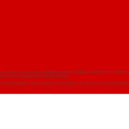
nny Nygren, projektledare. Ställplatserna som är 23 till antalet finns hos Partille V
gad om att bellägningen kommer att vara bra.
ön med fin badplats några minuters promenad bort och närhet till både Vildmarksleden 