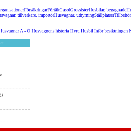
rganisationer
Försäkringar
Förtält
Gasol
Grossister
Husbilar, begagnade
Hu
svagnar, tillverkare, importör
Husvagnar, uthyrning
Ställplatser
Tillbehör
Husvagnar A - Ö
Husvagnens historia
Hyra Husbil
Inför besiktningen
K
et
ge
21