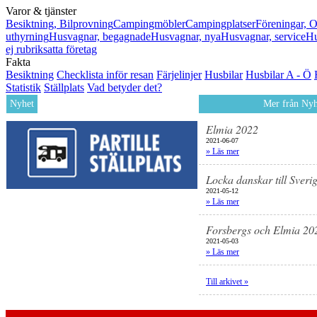
Varor & tjänster
Besiktning, Bilprovning
Campingmöbler
Campingplatser
Föreningar, O
uthyrning
Husvagnar, begagnade
Husvagnar, nya
Husvagnar, service
Hu
ej rubriksatta företag
Fakta
Besiktning
Checklista inför resan
Färjelinjer
Husbilar
Husbilar A - Ö
Statistik
Ställplats
Vad betyder det?
Nyhet
Mer från Nyh
Elmia 2022
2021-06-07
» Läs mer
Locka danskar till Sveri
2021-05-12
» Läs mer
Forsbergs och Elmia 20
2021-05-03
» Läs mer
Till arkivet »