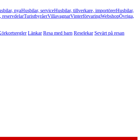
sbilar, nya
Husbilar, service
Husbilar, tillverkare, importörer
Husbilar,
, reservdelar
Turistbyråer
Villavagnar
Vinterförvaring
Webshop
Övriga,
örkortsregler
Länkar
Resa med barn
Reselekar
Sevärt på resan