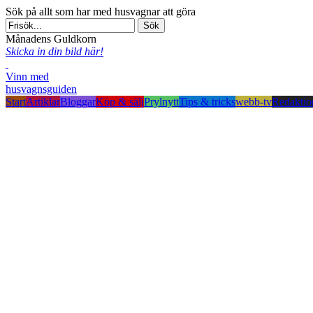
Sök på allt som har med husvagnar att göra
Månadens Guldkorn
Skicka in din bild här!
Vinn med
husvagnsguiden
Start
Artiklar
Bloggar
Köp & sälj
Prylnytt
Tips & tricks
webb-tv
Redaktio