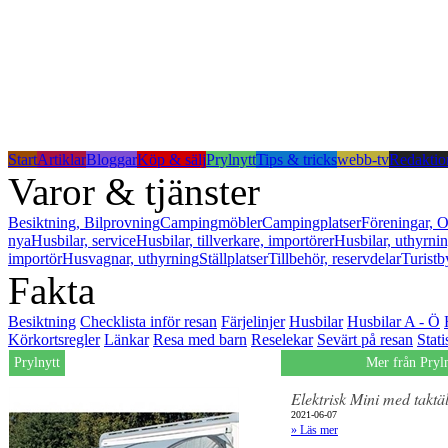
Start
Artiklar
Bloggar
Köp & sälj
Prylnytt
Tips & tricks
webb-tv
Redaktio
Varor & tjänster
Besiktning, Bilprovning
Campingmöbler
Campingplatser
Föreningar, O
nya
Husbilar, service
Husbilar, tillverkare, importörer
Husbilar, uthyrni
importör
Husvagnar, uthyrning
Ställplatser
Tillbehör, reservdelar
Turistb
Fakta
Besiktning
Checklista inför resan
Färjelinjer
Husbilar
Husbilar A - Ö
Körkortsregler
Länkar
Resa med barn
Reselekar
Sevärt på resan
Stati
Prylnytt
Mer från Pryl
Elektrisk Mini med taktäl
2021-06-07
» Läs mer