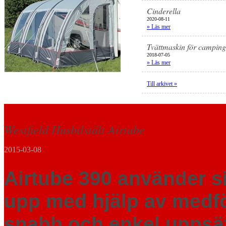
Cinderella
2020-08-11
» Läs mer
Tvättmaskin för camping
2018-07-05
» Läs mer
Till arkivet »
Westfield Husbilstält Airtube
2015-03-08
Airtube 390 använder s
upp med hjälp av medfö
snabb och enkel uppsä