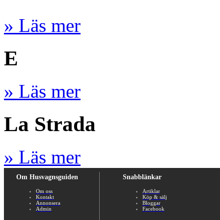
» Läs mer
E
» Läs mer
La Strada
» Läs mer
Om Husvagnsguiden
Snabblänkar
Om oss
Artiklar
Kontakt
Köp & sälj
Annonsera
Bloggar
Admin
Facebook