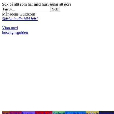
Sök på allt som har med husvagnar att göra
Månadens Guldkorn
Skicka in din bild här!
Vinn med
husvagnsguiden
Start
Artiklar
Bloggar
Köp & sälj
Prylnytt
Tips & tricks
webb-tv
Redaktio