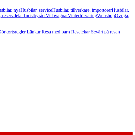
sbilar, nya
Husbilar, service
Husbilar, tillverkare, importörer
Husbilar,
, reservdelar
Turistbyråer
Villavagnar
Vinterförvaring
Webshop
Övriga,
örkortsregler
Länkar
Resa med barn
Reselekar
Sevärt på resan