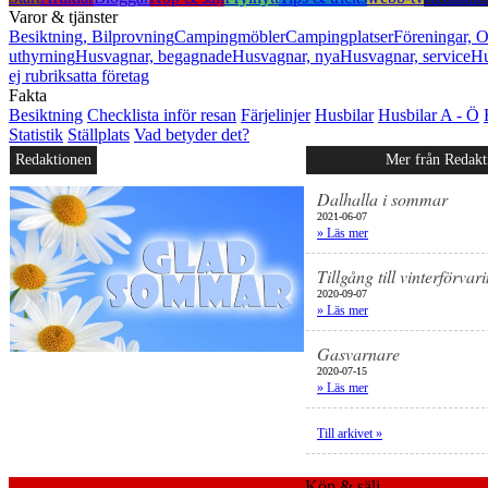
Varor & tjänster
Besiktning, Bilprovning
Campingmöbler
Campingplatser
Föreningar, O
uthyrning
Husvagnar, begagnade
Husvagnar, nya
Husvagnar, service
Hu
ej rubriksatta företag
Fakta
Besiktning
Checklista inför resan
Färjelinjer
Husbilar
Husbilar A - Ö
Statistik
Ställplats
Vad betyder det?
Redaktionen
Mer från Redakt
Dalhalla i sommar
2021-06-07
» Läs mer
Tillgång till vinterförvar
2020-09-07
» Läs mer
Gasvarnare
2020-07-15
» Läs mer
Till arkivet »
Köp & sälj