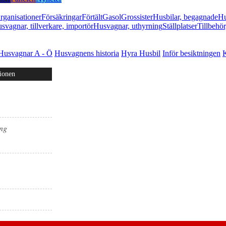
rganisationer
Försäkringar
Förtält
Gasol
Grossister
Husbilar, begagnade
Hu
svagnar, tillverkare, importör
Husvagnar, uthyrning
Ställplatser
Tillbehör
Husvagnar A - Ö
Husvagnens historia
Hyra Husbil
Inför besiktningen
K
ionen
ing