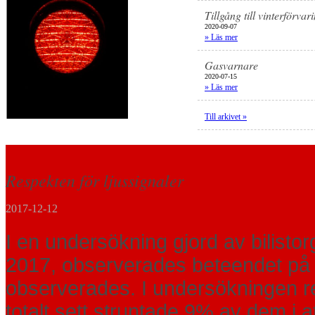
Tillgång till vinterförvar
2020-09-07
» Läs mer
Gasvarnare
2020-07-15
» Läs mer
Till arkivet »
Respekten för ljussignaler
2017-12-12
I en undersökning gjord av bilis
2017, observerades beteendet på 1
observerades. I undersökningen reg
totalt sett struntade 9% av dem i at