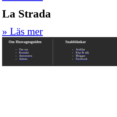
La Strada
» Läs mer
Om Husvagnsguiden
Snabblänkar
Om oss
Artiklar
Kontakt
Köp & sälj
Annonsera
Bloggar
Admin
Facebook