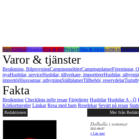
Start
Artiklar
Bloggar
Köp & sälj
Prylnytt
Tips & tricks
webb-tv
Redaktio
Varor & tjänster
Besiktning, Bilprovning
Campingmöbler
Campingplatser
Föreningar, O
nya
Husbilar, service
Husbilar, tillverkare, importörer
Husbilar, uthyrni
importör
Husvagnar, uthyrning
Ställplatser
Tillbehör, reservdelar
Turistb
Fakta
Besiktning
Checklista inför resan
Färjelinjer
Husbilar
Husbilar A - Ö
Körkortsregler
Länkar
Resa med barn
Reselekar
Sevärt på resan
Stati
Redaktionen
Mer från Redakt
Dalhalla i sommar
2021-06-07
» Läs mer