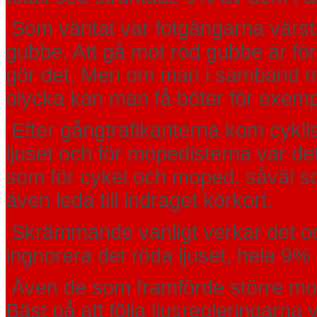
Som väntat var fotgängarna värst.
gubbe. Att gå mot röd gubbe är fö
gör det. Men om man i samband me
olycka kan man få böter för exempel
Efter gångtrafikanterna kom cyklis
ljuset och för mopedisterna var det 
som för cykel och moped, såväl s
även leda till indraget körkort.
Skrämmande vanligt verkar det ock
ingnorera det röda ljuset, hela 9%
Även de som framförde större mot
Bäst på att följa ljusregleringarna v