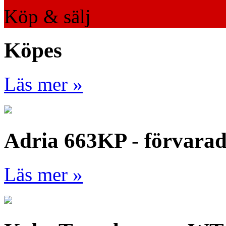
Köp & sälj
Köpes
Läs mer »
Adria 663KP - förvara
Läs mer »