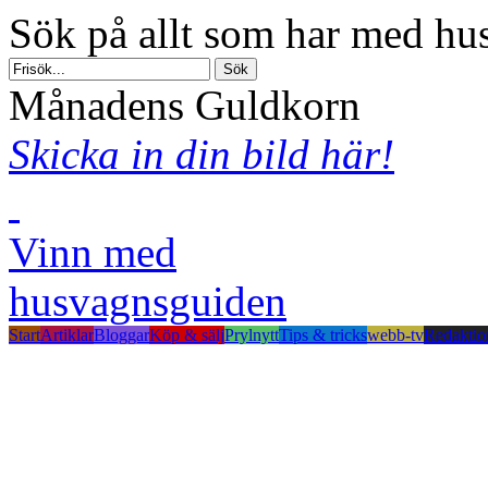
Sök på allt som har med hus
Månadens Guldkorn
Skicka in din bild här!
Vinn med
husvagnsguiden
Start
Artiklar
Bloggar
Köp & sälj
Prylnytt
Tips & tricks
webb-tv
Redaktio