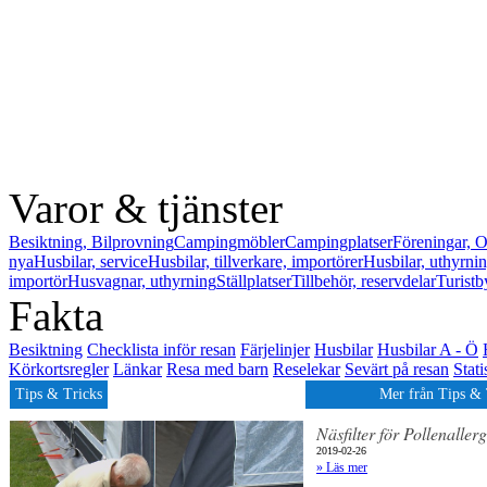
Varor & tjänster
Besiktning, Bilprovning
Campingmöbler
Campingplatser
Föreningar, O
nya
Husbilar, service
Husbilar, tillverkare, importörer
Husbilar, uthyrni
importör
Husvagnar, uthyrning
Ställplatser
Tillbehör, reservdelar
Turistb
Fakta
Besiktning
Checklista inför resan
Färjelinjer
Husbilar
Husbilar A - Ö
Körkortsregler
Länkar
Resa med barn
Reselekar
Sevärt på resan
Stati
Tips & Tricks
Mer från Tips & 
Näsfilter för Pollenallerg
2019-02-26
» Läs mer