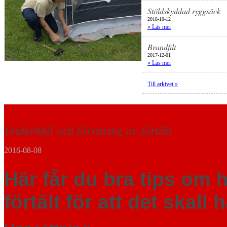
Stöldskyddad ryggsäck
2018-10-12
» Läs mer
Brandfilt
2017-12-01
» Läs mer
Till arkivet »
Underhåll och förvaring av förtält
2016-08-08
Här får du bra tips om h
förtält för att det skall 