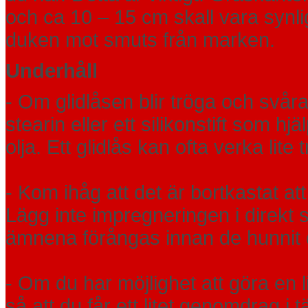
och ca 10 – 15 cm skall vara synlig
duken mot smuts från marken.
Underhåll
- Om glidlåsen blir tröga och svår
stearin eller ett silikonstift som h
olja. Ett glidlås kan ofta verka lite 
- Kom ihåg att det är bortkastat 
Lägg inte impregneringen i direk
ämnena förångas innan de hunnit d
- Om du har möjlighet att göra en l
så att du får ett litet genomdrag i 