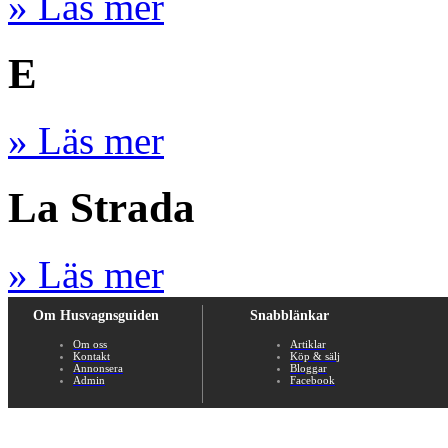
» Läs mer
E
» Läs mer
La Strada
» Läs mer
Om Husvagnsguiden
Snabblänkar
Om oss
Artiklar
Kontakt
Köp & sälj
Annonsera
Bloggar
Admin
Facebook