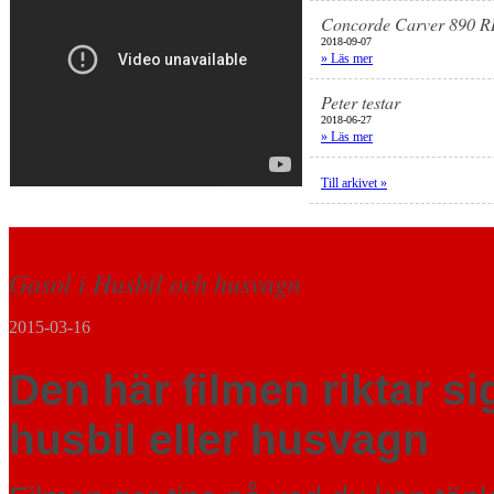
Concorde Carver 890 
2018-09-07
» Läs mer
Peter testar
2018-06-27
» Läs mer
Till arkivet »
Gasol i Husbil och husvagn
2015-03-16
Den här filmen riktar sig
husbil eller husvagn