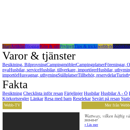
Start
Artiklar
Bloggar
Köp & sälj
Prylnytt
Tips & tricks
webb-tv
Redaktio
Varor & tjänster
Besiktning, Bilprovning
Campingmöbler
Campingplatser
Föreningar, O
nya
Husbilar, service
Husbilar, tillverkare, importörer
Husbilar, uthyrni
importör
Husvagnar, uthyrning
Ställplatser
Tillbehör, reservdelar
Turistb
Fakta
Besiktning
Checklista inför resan
Färjelinjer
Husbilar
Husbilar A - Ö
Körkortsregler
Länkar
Resa med barn
Reselekar
Sevärt på resan
Stati
Webb-TV
Mer från Web
Wattway, vilken häftig v
2019-03-07
» Läs mer