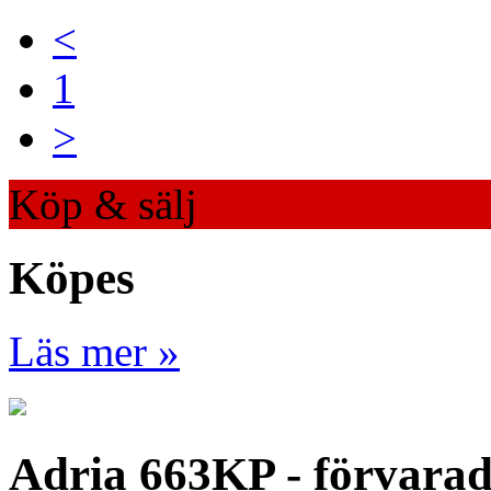
<
1
>
Köp & sälj
Köpes
Läs mer »
Adria 663KP - förvara