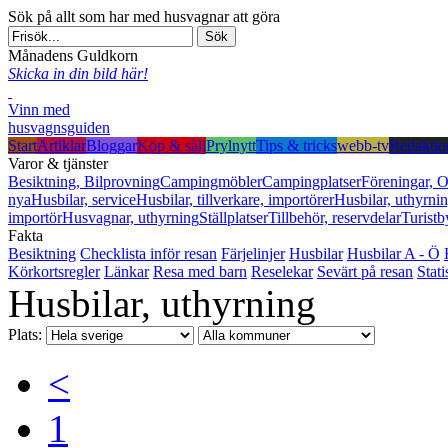
Sök på allt som har med husvagnar att göra
Månadens Guldkorn
Skicka in din bild här!
Vinn med
husvagnsguiden
Start
Artiklar
Bloggar
Köp & sälj
Prylnytt
Tips & tricks
webb-tv
Redaktio
Varor & tjänster
Besiktning, Bilprovning
Campingmöbler
Campingplatser
Föreningar, O
nya
Husbilar, service
Husbilar, tillverkare, importörer
Husbilar, uthyrni
importör
Husvagnar, uthyrning
Ställplatser
Tillbehör, reservdelar
Turistb
Fakta
Besiktning
Checklista inför resan
Färjelinjer
Husbilar
Husbilar A - Ö
Körkortsregler
Länkar
Resa med barn
Reselekar
Sevärt på resan
Stati
Husbilar, uthyrning
Plats:
<
1