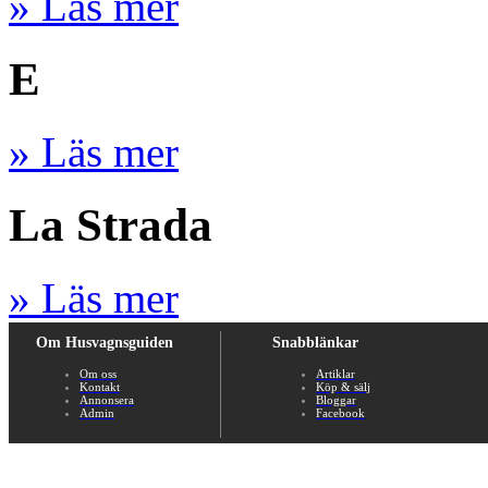
» Läs mer
E
» Läs mer
La Strada
» Läs mer
Om Husvagnsguiden
Snabblänkar
Om oss
Artiklar
Kontakt
Köp & sälj
Annonsera
Bloggar
Admin
Facebook