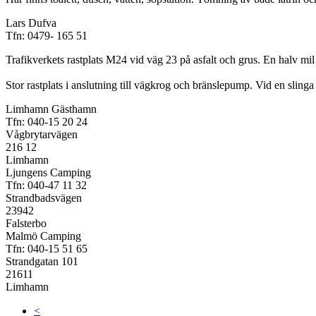
Lars Dufva
Tfn: 0479- 165 51
Trafikverkets rastplats M24 vid väg 23 på asfalt och grus. En halv m
Stor rastplats i anslutning till vägkrog och bränslepump. Vid en slinga
Limhamn Gästhamn
Tfn: 040-15 20 24
Vågbrytarvägen
216 12
Limhamn
Ljungens Camping
Tfn: 040-47 11 32
Strandbadsvägen
23942
Falsterbo
Malmö Camping
Tfn: 040-15 51 65
Strandgatan 101
21611
Limhamn
<