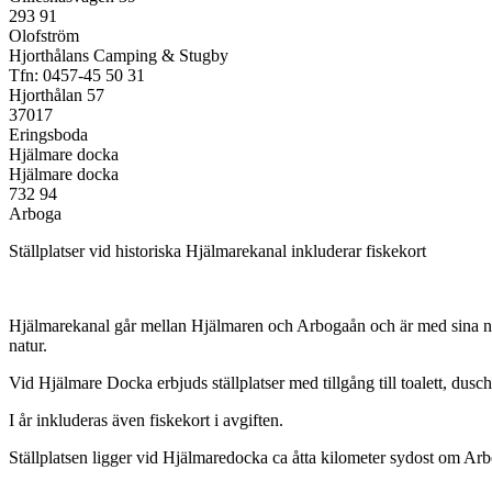
293 91
Olofström
Hjorthålans Camping & Stugby
Tfn: 0457-45 50 31
Hjorthålan 57
37017
Eringsboda
Hjälmare docka
Hjälmare docka
732 94
Arboga
Ställplatser vid historiska Hjälmarekanal inkluderar fiskekort
Hjälmarekanal går mellan Hjälmaren och Arbogaån och är med sina nio
natur.
Vid Hjälmare Docka erbjuds ställplatser med tillgång till toalett, dusch
I år inkluderas även fiskekort i avgiften.
Ställplatsen ligger vid Hjälmaredocka ca åtta kilometer sydost om Ar