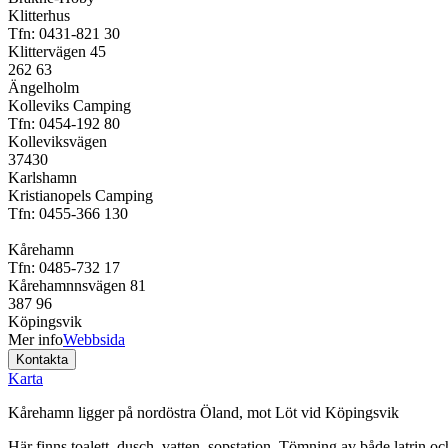
Klitterhus
Tfn: 0431-821 30
Klittervägen 45
262 63
Ängelholm
Kolleviks Camping
Tfn: 0454-192 80
Kolleviksvägen
37430
Karlshamn
Kristianopels Camping
Tfn: 0455-366 130
Kårehamn
Tfn: 0485-732 17
Kårehamnnsvägen 81
387 96
Köpingsvik
Mer info
Webbsida
Karta
Kårehamn ligger på nordöstra Öland, mot Löt vid Köpingsvik
Här finns toalett, dusch, vatten, sopstation. Tömning av både latrin och 