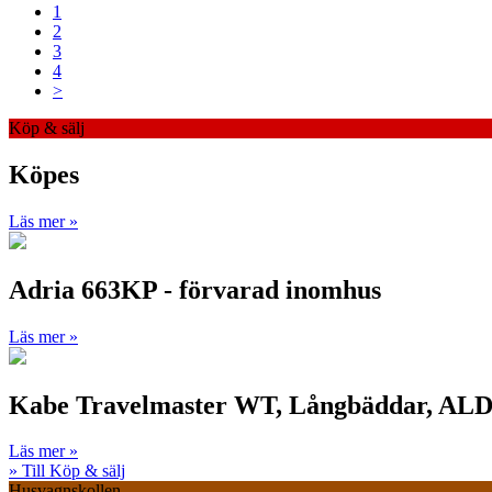
1
2
3
4
>
Köp & sälj
Köpes
Läs mer »
Adria 663KP - förvarad inomhus
Läs mer »
Kabe Travelmaster WT, Långbäddar, ALD
Läs mer »
» Till Köp & sälj
Husvagnskollen