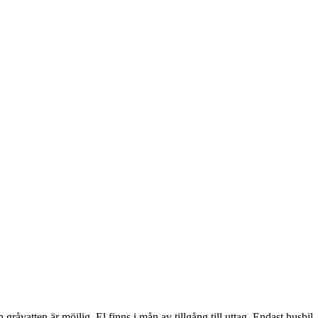
gråvatten är möjlig. El finns i mån av tillgång till uttag. Endast husbil.