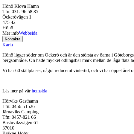
Hönö Klova Hamn
Tfn: 031- 96 58 85
Öckerövägen 1
475 42
Hönö
Mer info
Webbsida
Karta
Hönö ligger söder om Öckerö och är den största av öarna i Göteborgs 
bergsområde. Ön hade mycket odlingsbar mark mellan de låga flata be
Vi har 60 ställplatser, något reducerat vintertid, och vi har öppet året 
Läs mer på vår
hemsida
Hörviks Gästhamn
Tfn: 0456-51526
Järnaviks Camping
Tfn: 0457-821 66
Bastuviksvägen 61
37010
Bräkne-Hoby