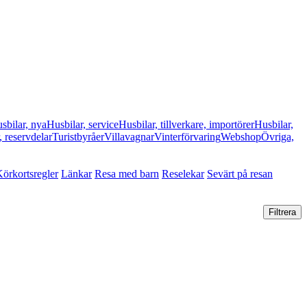
sbilar, nya
Husbilar, service
Husbilar, tillverkare, importörer
Husbilar,
, reservdelar
Turistbyråer
Villavagnar
Vinterförvaring
Webshop
Övriga,
örkortsregler
Länkar
Resa med barn
Reselekar
Sevärt på resan