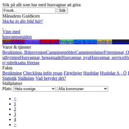
Sök på allt som har med husvagnar att göra
Månadens Guldkorn
Skicka in din bild här!
Vinn med
husvagnsguiden
Start
Artiklar
Bloggar
Köp & sälj
Prylnytt
Tips & tricks
webb-tv
Redaktio
Varor & tjänster
Besiktning, Bilprovning
Campingmöbler
Campingplatser
Föreningar, O
uthyrning
Husvagnar, begagnade
Husvagnar, nya
Husvagnar, service
Hu
ej rubriksatta företag
Fakta
Besiktning
Checklista inför resan
Färjelinjer
Husbilar
Husbilar A - Ö
Statistik
Ställplats
Vad betyder det?
Ställplatser
Plats:
<
1
2
3
4
>