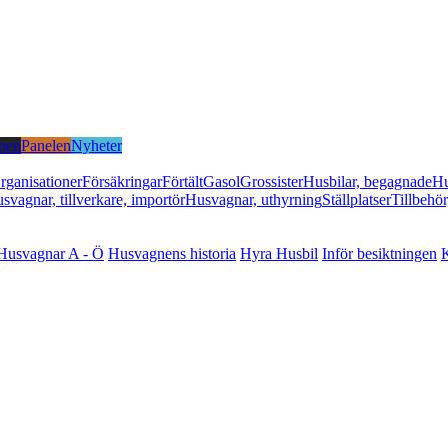
nen
Panelen
Nyheter
rganisationer
Försäkringar
Förtält
Gasol
Grossister
Husbilar, begagnade
Hu
svagnar, tillverkare, importör
Husvagnar, uthyrning
Ställplatser
Tillbehör
Husvagnar A - Ö
Husvagnens historia
Hyra Husbil
Inför besiktningen
K