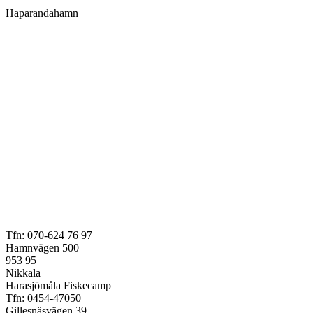
Haparandahamn
Tfn: 070-624 76 97
Hamnvägen 500
953 95
Nikkala
Harasjömåla Fiskecamp
Tfn: 0454-47050
Gillesnäsvägen 39